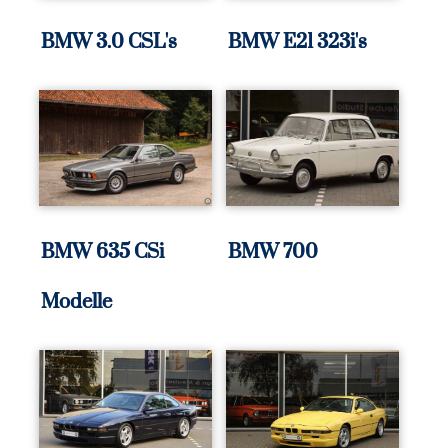
BMW 3.0 CSL's
BMW E21 323i's
BMW 635 CSi
BMW 700
Modelle