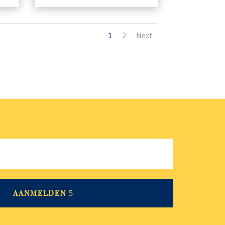
1
2
Next
AANMELDEN