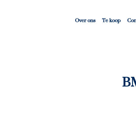
Over ons
Te koop
Con
B