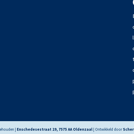
rbehouden |
Enschedesestraat 29, 7575 AA Oldenzaal
| Ontwikkeld door
Scher